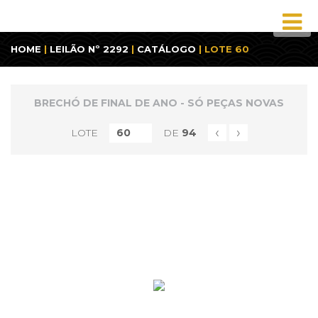
HOME
|
LEILÃO Nº 2292
|
CATÁLOGO
| LOTE 60
BRECHÓ DE FINAL DE ANO - SÓ PEÇAS NOVAS
‹
›
LOTE
DE
94