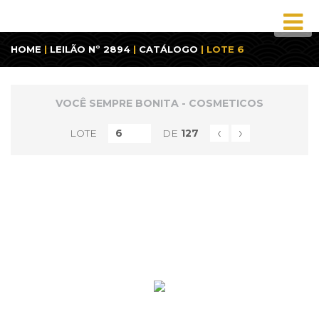
HOME
|
LEILÃO Nº 2894
|
CATÁLOGO
| LOTE 6
VOCÊ SEMPRE BONITA - COSMETICOS
‹
›
LOTE
DE
127