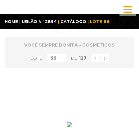
HOME
|
LEILÃO Nº 2894
|
CATÁLOGO
| LOTE 66
VOCÊ SEMPRE BONITA - COSMETICOS
‹
›
LOTE
DE
127