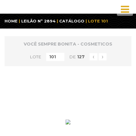
HOME
|
LEILÃO Nº 2894
|
CATÁLOGO
| LOTE 101
VOCÊ SEMPRE BONITA - COSMETICOS
‹
›
LOTE
DE
127