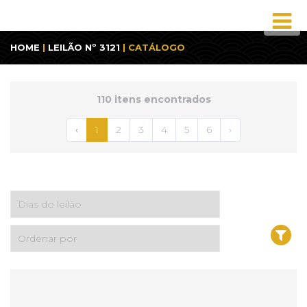
HOME
|
LEILÃO Nº 3121
| CATÁLOGO
110 itens encontrados
‹
1
2
3
4
5
6
›